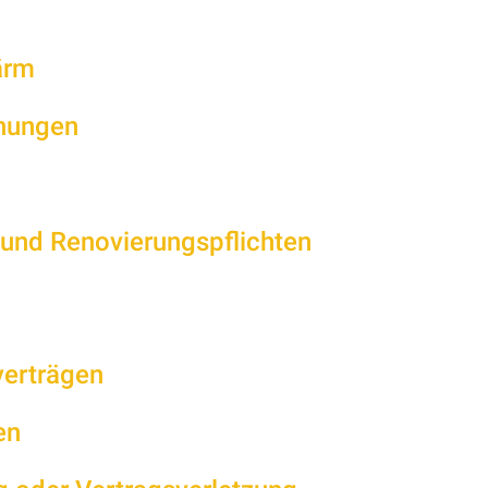
ärm
nungen
 und Renovierungspflichten
verträgen
en