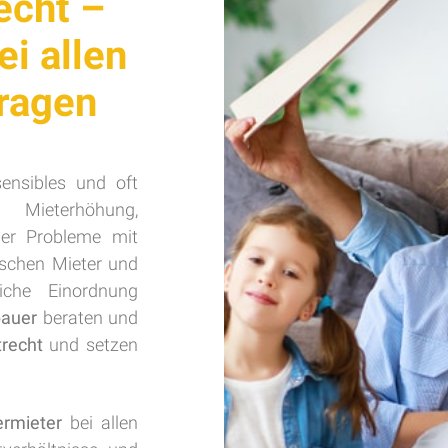
echt –
i allen
Fragen
sensibles und oft
 Mieterhöhung,
er Probleme mit
ischen Mieter und
liche Einordnung
bauer
beraten und
recht
und setzen
ermieter
bei allen